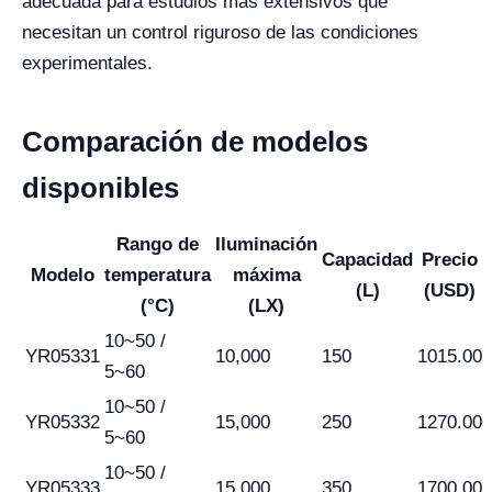
adecuada para estudios más extensivos que
necesitan un control riguroso de las condiciones
experimentales.
Comparación de modelos
disponibles
Rango de
Iluminación
Capacidad
Precio
Modelo
temperatura
máxima
(L)
(USD)
(°C)
(LX)
10~50 /
YR05331
10,000
150
1015.00
5~60
10~50 /
YR05332
15,000
250
1270.00
5~60
10~50 /
YR05333
15,000
350
1700.00