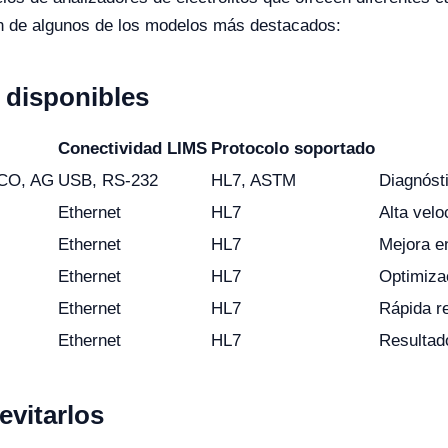
n de algunos de los modelos más destacados:
disponibles
Conectividad LIMS
Protocolo soportado
TCO, AG
USB, RS-232
HL7, ASTM
Diagnóst
Ethernet
HL7
Alta velo
Ethernet
HL7
Mejora e
Ethernet
HL7
Optimizac
Ethernet
HL7
Rápida r
Ethernet
HL7
Resultado
vitarlos