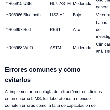
Uso clí
YR05915
USB
HL7, ASTM
Moderado
general
YR05966
Bluetooth
LIS2-A2
Bajo
Veterin
Laborat
YR05967
Red
REST
Alto
de
investi
Clínica
YR05968
Wi-Fi
ASTM
Moderado
análisis
Errores comunes y cómo
evitarlos
Al implementar tecnología de refractómetros clínicos
en un entorno LIMS, los laboratorios a menudo
cometen errores como la falta de capacitación del