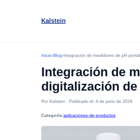
Kalstein
Inicio
›
Blog
›
Integración de medidores de pH portáti
Integración de m
digitalización de
Por Kalstein
·
Publicado el:
4 de junio de 2026
Categoría:
aplicaciones-de-productos