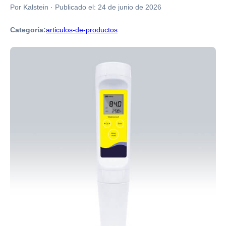
Por Kalstein
·
Publicado el:
24 de junio de 2026
Categoría:
articulos-de-productos