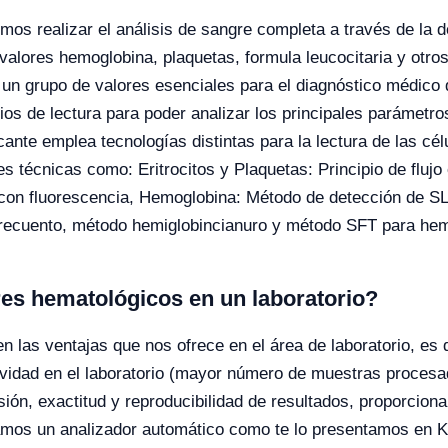
os realizar el análisis de sangre completa a través de la 
 valores hemoglobina, plaquetas, formula leucocitaria y otr
n un grupo de valores esenciales para el diagnóstico médico
ios de lectura para poder analizar los principales parámetro
ante emplea tecnologías distintas para la lectura de las c
 técnicas como: Eritrocitos y Plaquetas: Principio de flujo 
jo con fluorescencia, Hemoglobina: Método de detección de
a recuento, método hemiglobincianuro y método SFT para he
res hematológicos en un laboratorio?
 las ventajas que nos ofrece en el área de laboratorio, es d
tividad en el laboratorio (mayor número de muestras proces
sión, exactitud y reproducibilidad de resultados, proporcio
amos un analizador automático como te lo presentamos en K