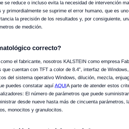
e se reduce o incluso evita la necesidad de intervención ma
as y primordialmente se suprime el error humano, que es uno 
ncia la precisión de los resultados y, por consiguiente, una
ámetros de medición.
matológico correcto?
os como el fabricante, nosotros KALSTEIN como empresa Fabr
s que cuentan con TFT a color de 8.4”, interfaz de Windows
os del sistema operativo Windows, dilución, mezcla, enjuag
que puedes constatar aquí
AQUI
A parte de atender estos crit
analizadores: El número de parámetros que puede suministrar
inistrar desde nueve hasta más de cincuenta parámetros, la 
itos, monocitos y granulocitos.