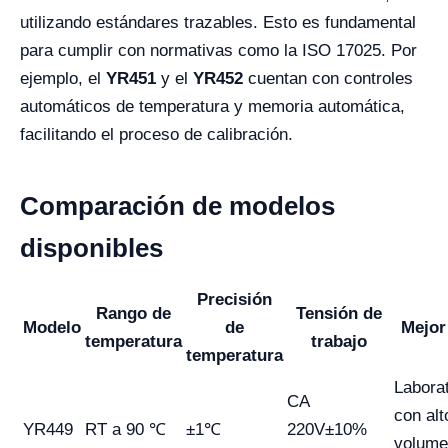
utilizando estándares trazables. Esto es fundamental
para cumplir con normativas como la ISO 17025. Por
ejemplo, el
YR451
y el
YR452
cuentan con controles
automáticos de temperatura y memoria automática,
facilitando el proceso de calibración.
Comparación de modelos
disponibles
Precisión
Rango de
Tensión de
Modelo
de
Mejor
temperatura
trabajo
temperatura
Labora
CA
con alt
YR449
RT a 90 ℃
±1℃
220V±10%
volume