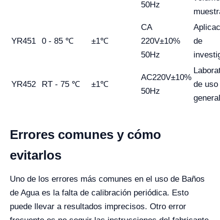
50Hz
muestr
CA
Aplica
YR451
0 - 85 ℃
±1℃
220V±10%
de
50Hz
investi
Labora
AC220V±10%
YR452
RT - 75 ℃
±1℃
de uso
50Hz
genera
Errores comunes y cómo
evitarlos
Uno de los errores más comunes en el uso de Baños
de Agua es la falta de calibración periódica. Esto
puede llevar a resultados imprecisos. Otro error