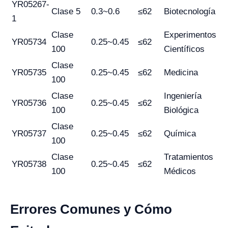
YR05267-
Clase 5
0.3~0.6
≤62
Biotecnología
1
Clase
Experimentos
YR05734
0.25~0.45
≤62
100
Científicos
Clase
YR05735
0.25~0.45
≤62
Medicina
100
Clase
Ingeniería
YR05736
0.25~0.45
≤62
100
Biológica
Clase
YR05737
0.25~0.45
≤62
Química
100
Clase
Tratamientos
YR05738
0.25~0.45
≤62
100
Médicos
Errores Comunes y Cómo