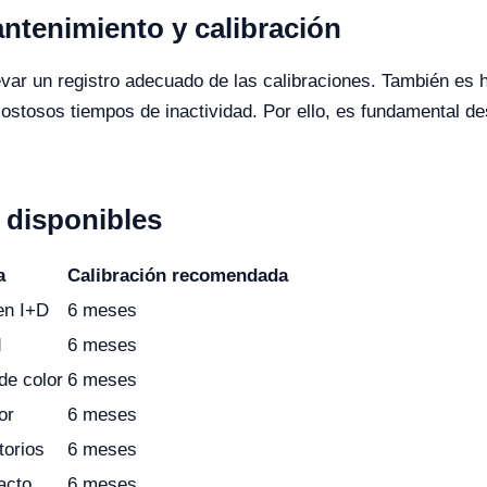
ntenimiento y calibración
ar un registro adecuado de las calibraciones. También es h
 costosos tiempos de inactividad. Por ello, es fundamental de
disponibles
a
Calibración recomendada
 en I+D
6 meses
d
6 meses
de color
6 meses
or
6 meses
torios
6 meses
acto
6 meses