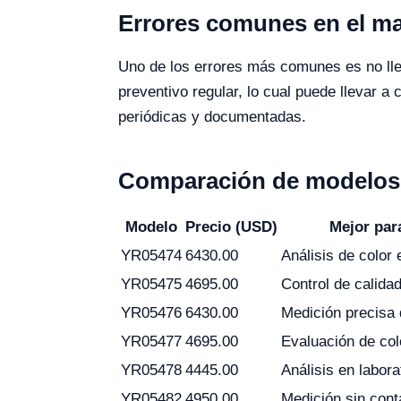
Errores comunes en el ma
Uno de los errores más comunes es no llev
preventivo regular, lo cual puede llevar a
periódicas y documentadas.
Comparación de modelos 
Modelo
Precio (USD)
Mejor par
YR05474
6430.00
Análisis de color
YR05475
4695.00
Control de calida
YR05476
6430.00
Medición precisa 
YR05477
4695.00
Evaluación de col
YR05478
4445.00
Análisis en labora
YR05482
4950.00
Medición sin cont