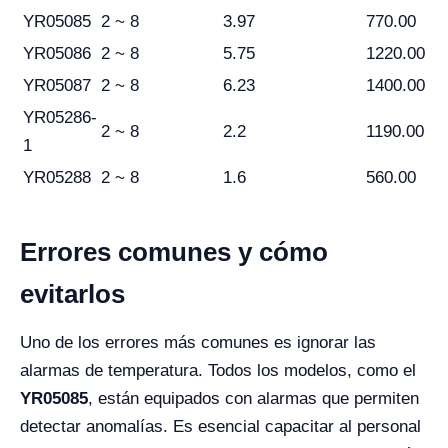
YR05085
2 ~ 8
3.97
770.00
YR05086
2 ~ 8
5.75
1220.00
YR05087
2 ~ 8
6.23
1400.00
YR05286-
2 ~ 8
2.2
1190.00
1
YR05288
2 ~ 8
1.6
560.00
Errores comunes y cómo
evitarlos
Uno de los errores más comunes es ignorar las
alarmas de temperatura. Todos los modelos, como el
YR05085
, están equipados con alarmas que permiten
detectar anomalías. Es esencial capacitar al personal