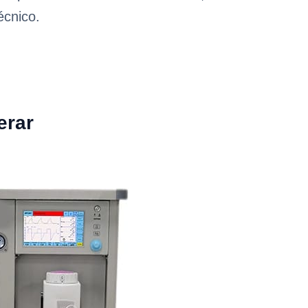
écnico.
erar