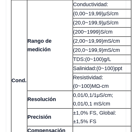
Conductividad:
(0,00~19,99)μS/cm
(20,0~199,9)μS/cm
(200~1999)S/cm
Rango de
(2,00~19,99)mS/cm
medición
(20,0~199,9)mS/cm
TDS:(0~100)g/L
Salinidad:(0~100)ppt
Resistividad:
Cond.
(0~100)MΩ-cm
0,01/0,1/1μS/cm;
Resolución
0,01/0,1 mS/cm
±1,0% FS, Global:
Precisión
±1,5% FS
Compensación