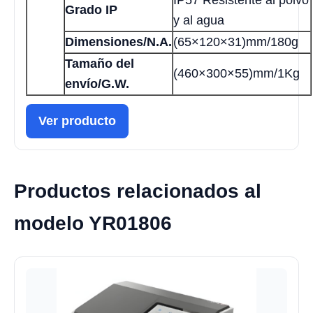
IP57 Resistente al polvo
Grado IP
y al agua
Dimensiones/N.A.
(65×120×31)mm/180g
Tamaño del
(460×300×55)mm/1Kg
envío/G.W.
Ver producto
Productos relacionados al
modelo YR01806