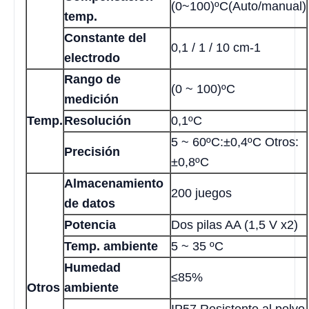
(0~100)ºC(Auto/manual)
temp.
Constante del
0,1 / 1 / 10 cm-1
electrodo
Rango de
(0 ~ 100)ºC
medición
Temp.
Resolución
0,1ºC
5 ~ 60ºC:±0,4ºC Otros:
Precisión
±0,8ºC
Almacenamiento
200 juegos
de datos
Potencia
Dos pilas AA (1,5 V x2)
Temp. ambiente
5 ~ 35 ºC
Humedad
≤85%
Otros
ambiente