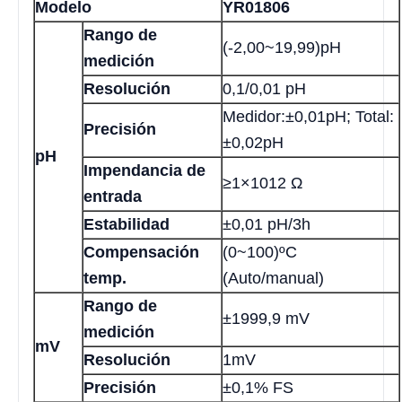
Modelo
YR01806
Rango de
(-2,00~19,99)pH
medición
Resolución
0,1/0,01 pH
Medidor:±0,01pH; Total:
Precisión
±0,02pH
pH
Impendancia de
≥1×1012 Ω
entrada
Estabilidad
±0,01 pH/3h
Compensación
(0~100)ºC
temp.
(Auto/manual)
Rango de
±1999,9 mV
medición
mV
Resolución
1mV
Precisión
±0,1% FS