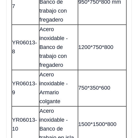
Banco de
950*750*800 mm
7
trabajo con
fregadero
Acero
inoxidable -
YR06013-
Banco de
1200*750*800
8
trabajo con
fregadero
Acero
YR06013-
inoxidable -
750*350*600
9
Armario
colgante
Acero
YR06013-
inoxidable -
1500*1500*800
10
Banco de
trabajo en isla