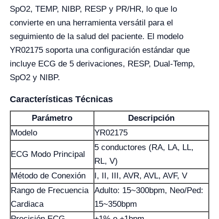
SpO2, TEMP, NIBP, RESP y PR/HR, lo que lo
convierte en una herramienta versátil para el
seguimiento de la salud del paciente. El modelo
YR02175 soporta una configuración estándar que
incluye ECG de 5 derivaciones, RESP, Dual-Temp,
SpO2 y NIBP.
Características Técnicas
Parámetro
Descripción
Modelo
YR02175
5 conductores (RA, LA, LL,
ECG Modo Principal
RL, V)
Método de Conexión
I, II, III, AVR, AVL, AVF, V
Rango de Frecuencia
Adulto: 15~300bpm, Neo/Ped:
Cardiaca
15~350bpm
Precisión ECG
±1% o ±1bpm