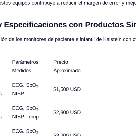
stos equipos contribuye a reducir el margen de error y mejo
 Especificaciones con Productos Si
ón de los monitores de paciente e infantil de Kalstein con
Parámetros
Precio
Medidos
Aproximado
ECG, SpO₂,
$1,500 USD
s
NIBP
ECG, SpO₂,
$2,800 USD
s
NIBP, Temp
ECG, SpO₂,
$3,200 USD