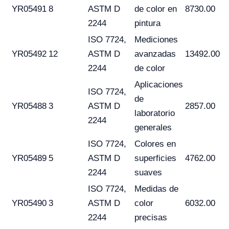
YR05491
8
ASTM D
de color en
8730.00
2244
pintura
ISO 7724,
Mediciones
YR05492
12
ASTM D
avanzadas
13492.00
2244
de color
Aplicaciones
ISO 7724,
de
YR05488
3
ASTM D
2857.00
laboratorio
2244
generales
ISO 7724,
Colores en
YR05489
5
ASTM D
superficies
4762.00
2244
suaves
ISO 7724,
Medidas de
YR05490
3
ASTM D
color
6032.00
2244
precisas