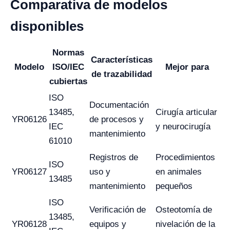
Comparativa de modelos
disponibles
Normas
Características
Modelo
ISO/IEC
Mejor para
de trazabilidad
cubiertas
ISO
Documentación
13485,
Cirugía articular
YR06126
de procesos y
IEC
y neurocirugía
mantenimiento
61010
Registros de
Procedimientos
ISO
YR06127
uso y
en animales
13485
mantenimiento
pequeños
ISO
Verificación de
Osteotomía de
13485,
YR06128
equipos y
nivelación de la