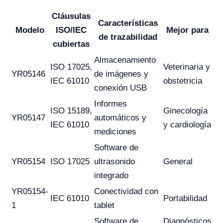
Cláusulas
Características
Modelo
ISO/IEC
Mejor para
de trazabilidad
cubiertas
Almacenamiento
ISO 17025,
Veterinaria y
YR05146
de imágenes y
IEC 61010
obstetricia
conexión USB
Informes
ISO 15189,
Ginecología
YR05147
automáticos y
IEC 61010
y cardiología
mediciones
Software de
YR05154
ISO 17025
ultrasonido
General
integrado
YR05154-
Conectividad con
IEC 61010
Portabilidad
1
tablet
Software de
Diagnósticos