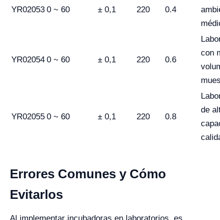
YR02053
0 ~ 60
± 0,1
220
0.4
ambi
médi
Labor
con 
YR02054
0 ~ 60
± 0,1
220
0.6
volu
mues
Labor
de al
YR02055
0 ~ 60
± 0,1
220
0.8
capa
calid
Errores Comunes y Cómo
Evitarlos
Al implementar incubadoras en laboratorios, es