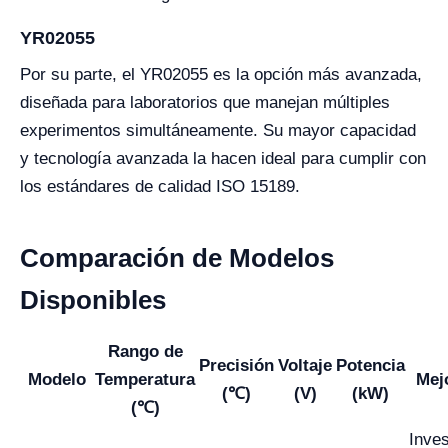
YR02055
Por su parte, el YR02055 es la opción más avanzada,
diseñada para laboratorios que manejan múltiples
experimentos simultáneamente. Su mayor capacidad
y tecnología avanzada la hacen ideal para cumplir con
los estándares de calidad ISO 15189.
Comparación de Modelos
Disponibles
Rango de
Precisión
Voltaje
Potencia
Modelo
Temperatura
Mej
(℃)
(V)
(kW)
(℃)
Inves