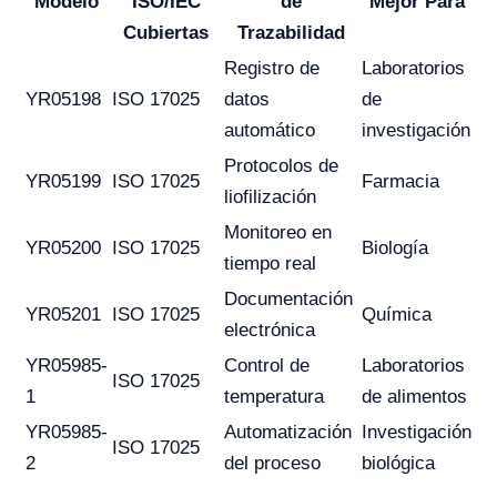
Modelo
ISO/IEC
de
Mejor Para
Cubiertas
Trazabilidad
Registro de
Laboratorios
YR05198
ISO 17025
datos
de
automático
investigación
Protocolos de
YR05199
ISO 17025
Farmacia
liofilización
Monitoreo en
YR05200
ISO 17025
Biología
tiempo real
Documentación
YR05201
ISO 17025
Química
electrónica
YR05985-
Control de
Laboratorios
ISO 17025
1
temperatura
de alimentos
YR05985-
Automatización
Investigación
ISO 17025
2
del proceso
biológica