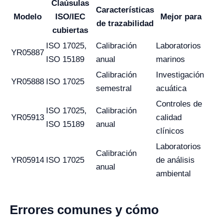
Claúsulas
Características
Modelo
ISO/IEC
Mejor para
de trazabilidad
cubiertas
ISO 17025,
Calibración
Laboratorios
YR05887
ISO 15189
anual
marinos
Calibración
Investigación
YR05888
ISO 17025
semestral
acuática
Controles de
ISO 17025,
Calibración
YR05913
calidad
ISO 15189
anual
clínicos
Laboratorios
Calibración
YR05914
ISO 17025
de análisis
anual
ambiental
Errores comunes y cómo