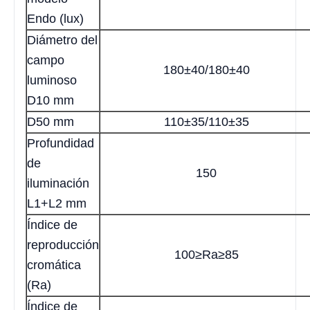
Endo (lux)
Diámetro del
campo
180±40/180±40
luminoso
D10 mm
D50 mm
110±35/110±35
Profundidad
de
150
iluminación
L1+L2 mm
Índice de
reproducción
100≥Ra≥85
cromática
(Ra)
Índice de