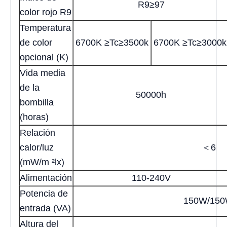
R9≥97
color rojo R9
Temperatura
de color
6700K ≥Tc≥3500k
6700K ≥Tc≥3000k
opcional (K)
Vida media
de la
50000h
bombilla
(horas)
Relación
calor/luz
＜6
(mW/m ²lx)
Alimentación
110-240V
Potencia de
150W/15
entrada (VA)
Altura del