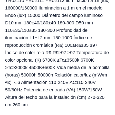
YR02110 YR02111 YR02112 Iluminación a 1m(lux)
160000/160000 Iluminación a 1 m en el modelo
Endo (lux) 15000 Diámetro del campo luminoso
D10 mm 180±40/180±40 180-300 D50 mm
110±35/110±35 180-300 Profundidad de
iluminación L1+L2 mm 150 1000 Índice de
reproducción cromática (Ra) 100≥Ra≥85 ≥97
Índice de color rojo R9 R9≥97 ≥97 Temperatura de
color opcional (K) 6700K ≥Tc≥3500k 6700K
≥Tc≥3000k 4500K±500K Vida media de la bombilla
(horas) 50000h 50000h Relación calor/luz (mW/m
²lx) ＜6 Alimentación 110-240V AC110-240V
50/60Hz Potencia de entrada (VA) 150W/150W
Altura del techo para la instalación (cm) 270-320
cm 260 cm