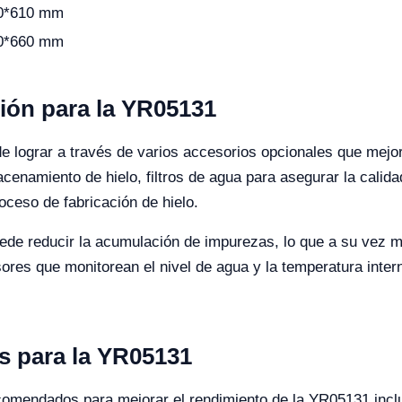
0*610 mm
0*660 mm
ión para la YR05131
 lograr a través de varios accesorios opcionales que mejora
cenamiento de hielo, filtros de agua para asegurar la calid
roceso de fabricación de hielo.
uede reducir la acumulación de impurezas, lo que a su vez me
res que monitorean el nivel de agua y la temperatura inter
 para la YR05131
comendados para mejorar el rendimiento de la YR05131 incl