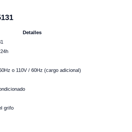
5131
Detalles
31
 24h
50Hz o 110V / 60Hz (cargo adicional)
ondicionado
l grifo