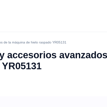
os de la máquina de hielo raspado YR05131
 y accesorios avanzados
o YR05131