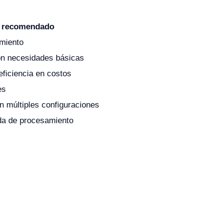
o recomendado
imiento
on necesidades básicas
eficiencia en costos
es
n múltiples configuraciones
da de procesamiento