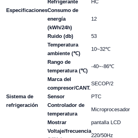
Refrigerante
HC
Especificaciones
Consumo de
energía
12
(kWh/24h)
Ruido (db)
53
Temperatura
10~32℃
ambiente (℃)
Rango de
-40~-86℃
temperatura (℃)
Marca del
SECOP/2
compresor/CANT.
Sistema de
Sensor
PTC
refrigeración
Controlador de
Microprocesador
temperatura
Mostrar
pantalla LCD
Voltaje/frecuencia
220/50Hz