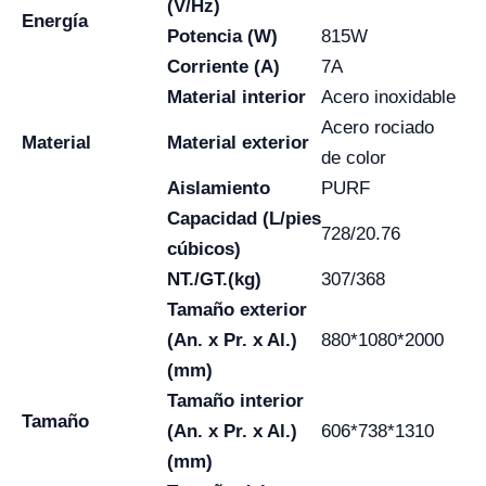
(V/Hz)
Energía
Potencia (W)
815W
Corriente (A)
7A
Material interior
Acero inoxidable
Acero rociado
Material
Material exterior
de color
Aislamiento
PURF
Capacidad (L/pies
728/20.76
cúbicos)
NT./GT.(kg)
307/368
Tamaño exterior
(An. x Pr. x Al.)
880*1080*2000
(mm)
Tamaño interior
Tamaño
(An. x Pr. x Al.)
606*738*1310
(mm)