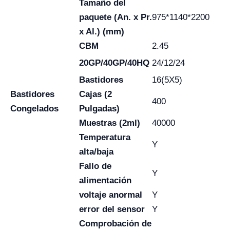
Tamaño del
paquete (An. x Pr.
975*1140*2200
x Al.) (mm)
CBM
2.45
20GP/40GP/40HQ
24/12/24
Bastidores
16(5X5)
Bastidores
Cajas (2
400
Congelados
Pulgadas)
Muestras (2ml)
40000
Temperatura
Y
alta/baja
Fallo de
Y
alimentación
voltaje anormal
Y
error del sensor
Y
Comprobación de