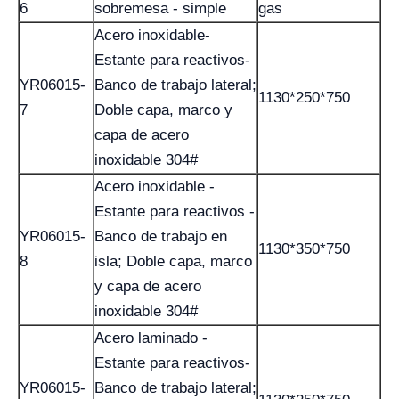
6
sobremesa - simple
gas
Acero inoxidable-
Estante para reactivos-
YR06015-
Banco de trabajo lateral;
1130*250*750
7
Doble capa, marco y
capa de acero
inoxidable 304#
Acero inoxidable -
Estante para reactivos -
YR06015-
Banco de trabajo en
1130*350*750
8
isla; Doble capa, marco
y capa de acero
inoxidable 304#
Acero laminado -
Estante para reactivos-
YR06015-
Banco de trabajo lateral;