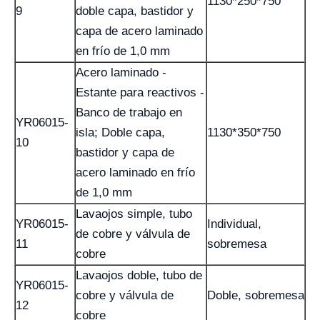
1130*250*750
9
doble capa, bastidor y
capa de acero laminado
en frío de 1,0 mm
Acero laminado -
Estante para reactivos -
Banco de trabajo en
YR06015-
isla; Doble capa,
1130*350*750
10
bastidor y capa de
acero laminado en frío
de 1,0 mm
Lavaojos simple, tubo
YR06015-
Individual,
de cobre y válvula de
11
sobremesa
cobre
Lavaojos doble, tubo de
YR06015-
cobre y válvula de
Doble, sobremesa
12
cobre