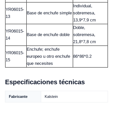
Individual,
YR06015-
Base de enchufe simple
sobremesa,
13
13,9*7,9 cm
Doble,
YR06015-
Base de enchufe doble
sobremesa,
14
21,8*7,8 cm
Enchufe; enchufe
YR06015-
europeo u otro enchufe
86*86*0.2
15
que necesites
Especificaciones técnicas
Fabricante
Kalstein