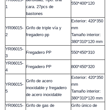
550*400*120
1
cara. 27pcs de
bastones
Exterior: 420*350
YR06015-
Grifo de triple vía y
mm
2
fregadero pp
Tamaño interior:
380*310*120 mm
YR06015-
Fregadero PP
550*450*310
3
YR06015-
Fregadero PP
800*450*320
4
Exterior: 420*350
Grifo de acero
YR06015-
mm
inoxidable y fregadero
5
Tamaño interior:
de acero inoxidable
380*310*120 mm
YR06015-
Grifo de gas de
Grifo único de