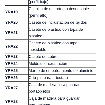
(perfil bajo)
Cuchilla de micrótomo desechable
YRA19
(perfil alto)
YRA20
Casete de incrustación de tejidos
Casete de plástico con tapa de
YRA21
plástico
Casete de plástico con tapa
YRA22
inoxidable
YRA23
Casete de cobre
YRA24
Molde de incrustación
YRA25
Marco de empotramiento de aluminio
YRA26
Crio-pin para criostato
Caja de madera para guardar
YRA27
portaobjetos
Caja de madera para guardar
YRA28
portaobjetos