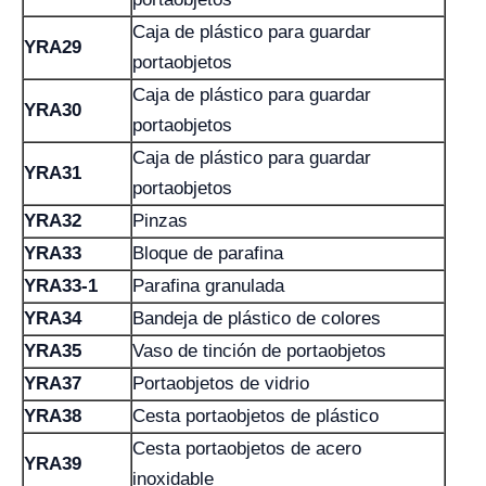
Caja de plástico para guardar
YRA29
portaobjetos
Caja de plástico para guardar
YRA30
portaobjetos
Caja de plástico para guardar
YRA31
portaobjetos
YRA32
Pinzas
YRA33
Bloque de parafina
YRA33-1
Parafina granulada
YRA34
Bandeja de plástico de colores
YRA35
Vaso de tinción de portaobjetos
YRA37
Portaobjetos de vidrio
YRA38
Cesta portaobjetos de plástico
Cesta portaobjetos de acero
YRA39
inoxidable