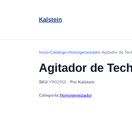
Kalstein
Inicio
›
Catálogo
›
Homogeneizador
›
Agitador de Tec
Agitador de Tech
SKU:
YR02956
·
Por Kalstein
Categoría:
Homogeneizador