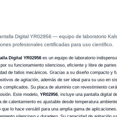
antalla Digital YR02956 — equipo de laboratorio Kals
ones profesionales certificadas para uso científico.
alla Digital YR02956
es un equipo de laboratorio indispens
por su funcionamiento silencioso, eficiente y libre de parte
lidad de fallos mecánicos. Gracias a su diseño compacto y fu
ositivos de agitación, además de ser ideal para su uso en s
ios complicados. Su placa de aluminio con revestimiento cerá
rrosión. Este modelo,
YR02956
, incluye una pantalla digital 
ra de calentamiento es ajustable desde temperatura ambiente
lo que lo hace versátil para una amplia gama de aplicacion
namiento silencioso y duradero. Su capacidad de agitación va