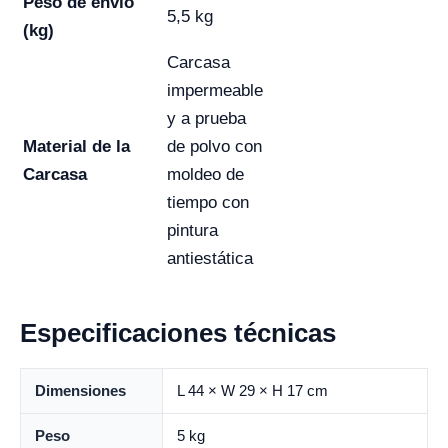
Peso de envío
5,5 kg
(kg)
Carcasa
impermeable
y a prueba
Material de la
de polvo con
Carcasa
moldeo de
tiempo con
pintura
antiestática
Especificaciones técnicas
Dimensiones
L 44 × W 29 × H 17 cm
Peso
5 kg