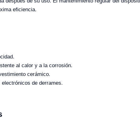
después de su uso. El mantenimiento regular del dispositiv
xima eficiencia.
ocidad.
tente al calor y a la corrosión.
vestimiento cerámico.
 electrónicos de derrames.
s