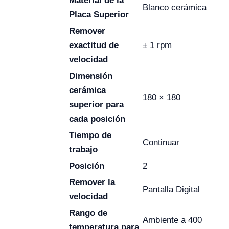
Material de la
Blanco cerámica
Placa Superior
Remover
exactitud de
± 1 rpm
velocidad
Dimensión
cerámica
180 × 180
superior para
cada posición
Tiempo de
Continuar
trabajo
Posición
2
Remover la
Pantalla Digital
velocidad
Rango de
Ambiente a 400
temperatura para