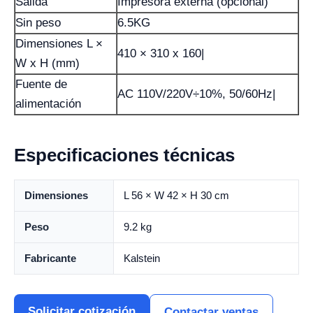
Salida
Impresora externa (opcional)
Sin peso
6.5KG
Dimensiones L ×
410 × 310 x 160|
W x H (mm)
Fuente de
AC 110V/220V÷10%, 50/60Hz|
alimentación
Especificaciones técnicas
Dimensiones
L 56 × W 42 × H 30 cm
Peso
9.2 kg
Fabricante
Kalstein
Solicitar cotización
Contactar ventas