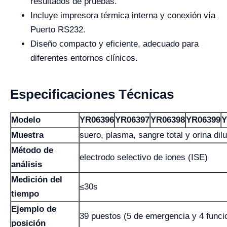
resultados de pruebas.
Incluye impresora térmica interna y conexión vía
Puerto RS232.
Diseño compacto y eficiente, adecuado para
diferentes entornos clínicos.
Especificaciones Técnicas
Modelo
YR06396
YR06397
YR06398
YR06399
Y
Muestra
suero, plasma, sangre total y orina dil
Método de
electrodo selectivo de iones (ISE)
análisis
Medición del
≤30s
tiempo
Ejemplo de
39 puestos (5 de emergencia y 4 funci
posición