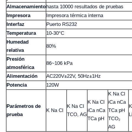
Almacenamiento
hasta 10000 resultados de pruebas
Impresora
Impresora térmica interna
Interfaz
Puerto RS232
Temperatura
10-30°C
Humedad
80%
relativa
Presión
86~106 kPa
atmosférica
Alimentación
AC220V±22V, 50Hz±1Hz
Potencia
120W
K Na Cl
K Na Cl
iCa nCa
Parámetros de
K Na CI
K
K Na Cl
iCa nCa
TCa pH
prueba
TCO, AG
L
TCa pH
TCO₂
AG