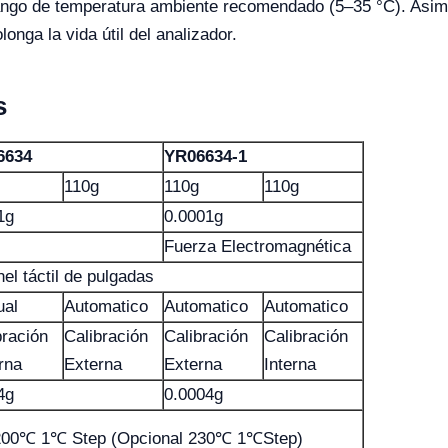
 rango de temperatura ambiente recomendado (5–35 °C). Asim
onga la vida útil del analizador.
s
6634
YR06634-1
110g
110g
110g
1g
0.0001g
M
Fuerza Electromagnética
nel táctil de pulgadas
al
Automatico
Automatico
Automatico
bración
Calibración
Calibración
Calibración
rna
Externa
Externa
Interna
4g
0.0004g
00℃ 1℃ Step (Opcional 230℃ 1℃Step)