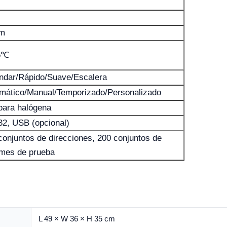
m
5℃
ndar/Rápido/Suave/Escalera
mático/Manual/Temporizado/Personalizado
ara halógena
2, USB (opcional)
conjuntos de direcciones, 200 conjuntos de
rmes de prueba
L 49 × W 36 × H 35 cm