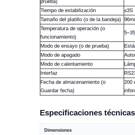
prueba)
Tiempo de estabilización
≤3S
Tamaño del platillo (o de la bandeja)
96m
Temperatura de operación (o
5~3
funcionamiento)
Modo de ensayo (o de prueba)
Está
Modo de apagado
Auto
Modo de calentamiento
Lámp
Interfaz
RS23
Fecha de almacenamiento (o
200 
Guardar fecha)
info
Especificaciones técnicas
Dimensiones