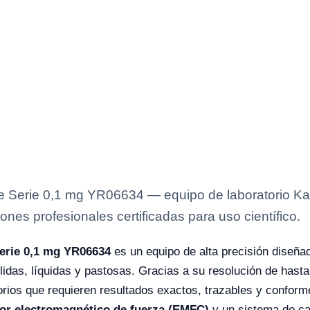
 Serie 0,1 mg YR06634 — equipo de laboratorio Kals
ones profesionales certificadas para uso científico.
erie 0,1 mg YR06634
es un equipo de alta precisión diseñad
idas, líquidas y pastosas. Gracias a su resolución de hast
rios que requieren resultados exactos, trazables y confor
or electromagnético de fuerza (EMFC)
y un sistema de ca