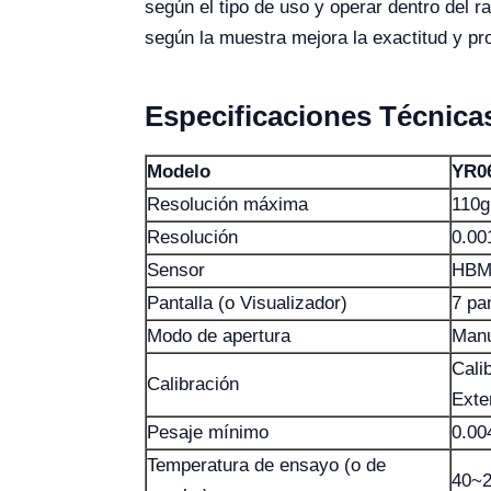
según el tipo de uso y operar dentro del
según la muestra mejora la exactitud y prol
Especificaciones Técnica
Modelo
YR0
Resolución máxima
110g
Resolución
0.00
Sensor
HB
Pantalla (o Visualizador)
7 pa
Modo de apertura
Manu
Cali
Calibración
Exte
Pesaje mínimo
0.00
Temperatura de ensayo (o de
40~2