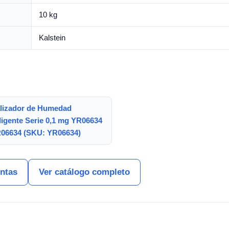
10 kg
Kalstein
lizador de Humedad
ligente Serie 0,1 mg YR06634
R06634 (SKU: YR06634)
entas
Ver catálogo completo