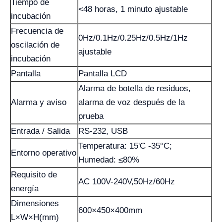
Tiempo de
<48 horas, 1 minuto ajustable
incubación
Frecuencia de
0Hz/0.1Hz/0.25Hz/0.5Hz/1Hz
oscilación de
ajustable
incubación
Pantalla
Pantalla LCD
Alarma de botella de residuos,
Alarma y aviso
alarma de voz después de la
prueba
Entrada / Salida
RS-232, USB
Temperatura: 15'C -35°C;
Entorno operativo
Humedad: ≤80%
Requisito de
AC 100V-240V,50Hz/60Hz
energía
Dimensiones
600×450×400mm
L×W×H(mm)