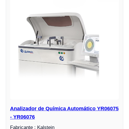
Analizador de Química Automático YR06075
- YR06076
Fabricante : Kalstein