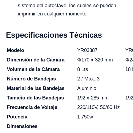
sistema del autoclave, los cuales se pueden
imprimir en cualquier momento.
Especificaciones Técnicas
Modelo
YR03387
YR
Dimensión de la Cámara
Φ170 x 320 mm
Φ2
Volumen de la Cámara
8 Lts
18 
Número de Bandejas
2 / Max. 3
Material de las Bandejas
Aluminio
Tamaño de las Bandejas
192 x 285 mm
19
Frecuencia de Voltaje
220/110V, 50/60 Hz
Potencia
1 750w
Dimensiones