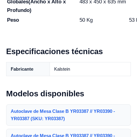
Globales
(Ancho x Alto x
483 x 450 x 635 mm
Profundo)
Peso
50 Kg
53 
Especificaciones técnicas
Fabricante
Kalstein
Modelos disponibles
Autoclave de Mesa Clase B YR03387 // YR03390 -
YR03387 (SKU: YR03387)
Autoclave de Mesa Clase B YR03387 // YR03390 -