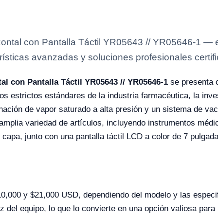
ontal con Pantalla Táctil YR05643 // YR05646-1 — e
rísticas avanzadas y soluciones profesionales certifi
al con Pantalla Táctil YR05643 // YR05646-1
se presenta 
os estrictos estándares de la industria farmacéutica, la inve
nación de vapor saturado a alta presión y un sistema de va
 amplia variedad de artículos, incluyendo instrumentos médi
apa, junto con una pantalla táctil LCD a color de 7 pulgadas,
$10,000 y $21,000 USD, dependiendo del modelo y las especif
ez del equipo, lo que lo convierte en una opción valiosa par