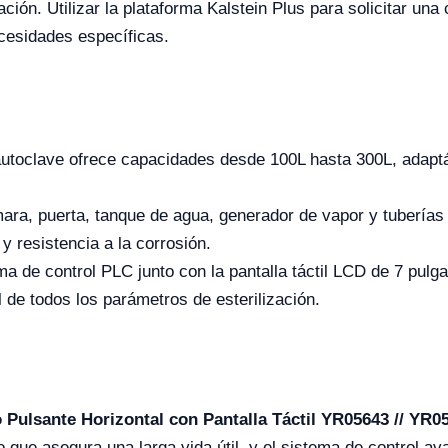
ación. Utilizar la plataforma Kalstein Plus para solicitar un
cesidades específicas.
autoclave ofrece capacidades desde 100L hasta 300L, adapt
ara, puerta, tanque de agua, generador de vapor y tuberías
 y resistencia a la corrosión.
ema de control PLC junto con la pantalla táctil LCD de 7 pulg
 de todos los parámetros de esterilización.
 Pulsante Horizontal con Pantalla Táctil YR05643 // YR0
o que asegura una larga vida útil, y el sistema de control a