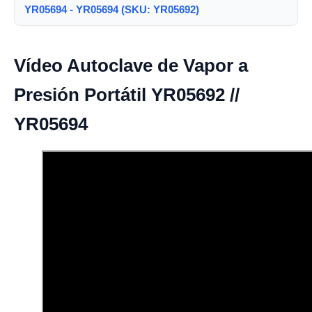
YR05694 - YR05694 (SKU: YR05692)
Vídeo Autoclave de Vapor a
Presión Portátil YR05692 //
YR05694