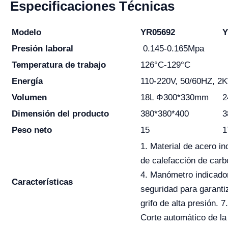
Especificaciones Técnicas
Modelo
YR05692
Y
Presión laboral
0.145-0.165Mpa
Temperatura de trabajo
126°C-129°C
Energía
110-220V, 50/60HZ, 2
Volumen
18L Φ300*330mm
2
Dimensión del producto
380*380*400
3
Peso neto
15
1
1. Material de acero in
de calefacción de carbó
4. Manómetro indicador
Características
seguridad para garantiz
grifo de alta presión. 7
Corte automático de la 