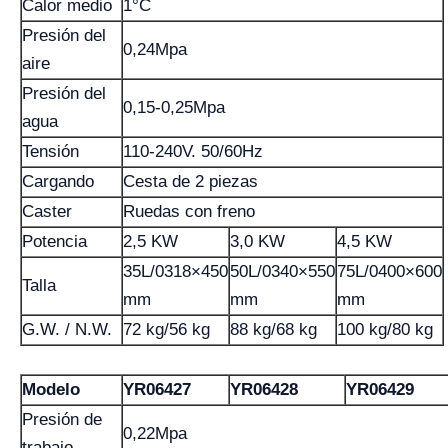
Calor medio
1°C
Presión del
0,24Mpa
aire
Presión del
0,15-0,25Mpa
agua
Tensión
110-240V. 50/60Hz
Cargando
Cesta de 2 piezas
Caster
Ruedas con freno
Potencia
2,5 KW
3,0 KW
4,5 KW
35L/0318×450
50L/0340×550
75L/0400×600
Talla
mm
mm
mm
G.W. / N.W.
72 kg/56 kg
88 kg/68 kg
100 kg/80 kg
Modelo
YR06427
YR06428
YR06429
Presión de
0,22Mpa
trabajo