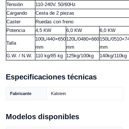
Tensión
110-240V. 50/60Hz
Cargando
Cesta de 2 piezas
Caster
Ruedas con freno
Potencia
4,5 KW
6,0 KW
6,0 KW
100L/440×650
120L/0480×660
150L/0510×7
Talla
mm
mm
mm
G.W. / N.W.
110 kg/85 kg
125kg/100kg
140kg/110kg
Especificaciones técnicas
Fabricante
Kalstein
Modelos disponibles