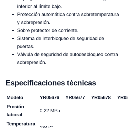
inferior al límite bajo.
Protección automática contra sobretemperatura
y sobrepresión.
Sobre protector de corriente.
Sistema de interbloqueo de seguridad de
puertas.
Válvula de seguridad de autodesbloqueo contra
sobrepresión.
Especificaciones técnicas
Modelo
YR05676
YR05677
YR05678
YR0
Presión
0,22 MPa
laboral
Temperatura
134°C