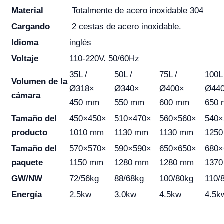
Material
Totalmente de acero inoxidable 304
Cargando
2 cestas de acero inoxidable.
Idioma
inglés
Voltaje
110-220V. 50/60Hz
35L /
50L /
75L /
100L 
Volumen de la
Ø318×
Ø340×
Ø400×
Ø44
cámara
450 mm
550 mm
600 mm
650
Tamaño del
450×450×
510×470×
560×560×
540
producto
1010 mm
1130 mm
1130 mm
125
Tamaño del
570×570×
590×590×
650×650×
680
paquete
1150 mm
1280 mm
1280 mm
137
GW/NW
72/56kg
88/68kg
100/80kg
110/
Energía
2.5kw
3.0kw
4.5kw
4.5k