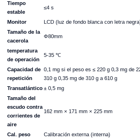
Tiempo
≤4 s
estable
Monitor
LCD (luz de fondo blanca con letra negra
Tamaño de la
Φ80mm
cacerola
temperatura
5-35 ℃
de operación
Capacidad de
0,1 mg si el peso es ≤ 220 g 0,3 mg de 2
repetición
310 g 0,35 mg de 310 g a 610 g
Transatlántico
± 0,5 mg
Tamaño del
escudo contra
162 mm × 171 mm × 225 mm
corrientes de
aire
Cal. peso
Calibración externa (interna)