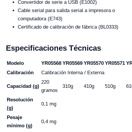
Convertidor de serie a USB (E1002)
Cable serial para salida serial a impresora o
computadora (E743)
Certificado de calibración de fábrica (BL0333)
Especificaciones Técnicas
Modelo
YR05568
YR05569
YR05570
YR05571
YR
Calibración
Calibración Interna / Externa
220
Capacidad (g)
310g
410g
510g
61
gramos
Resolución
0,1 mg
(g)
Pesaje
0,4 mg
mínimo (g)