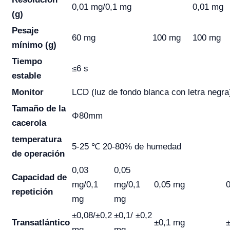
0,01 mg/0,1 mg
0,01 mg
(g)
Pesaje
60 mg
100 mg
100 mg
mínimo (g)
Tiempo
≤6 s
estable
Monitor
LCD (luz de fondo blanca con letra negra
Tamaño de la
Φ80mm
cacerola
temperatura
5-25 ℃ 20-80% de humedad
de operación
0,03
0,05
Capacidad
de
mg/0,1
mg/0,1
0,05 mg
repetición
mg
mg
±0,08/±0,2
±0,1/ ±0,2
Transatlántico
±0,1 mg
mg
mg