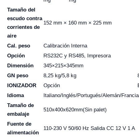
Tamaño del
escudo contra
152 mm × 160 mm × 225 mm
corrientes de
aire
Cal. peso
Calibración Interna
Opción
RS232C y RS485, Impresora
Dimensión
345×215×345mm
GN peso
8,25 kg/5,8 kg
IONIZADOR
Opción
Idioma
Italiano/Inglés/Portugués/Alemán/Franci
Tamaño de
510x400x620mm(Sin palet)
embalaje
Fuente de
110-230 V 50/60 Hz Salida CC 12 V 1 A
alimentación