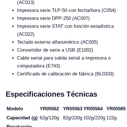
(AC013)
Impresora serie TLP-50 con fecha/hora (C054)
Impresora serie DPP-250 (AC007)
Impresora serie STAT con función estadística
(AC022)
Teclado externo alfanumérico (AC005)
Convertidor de serie a USB (E1002)
Cable serial para salida serial a impresora o
computadora (E743)
Certificado de calibración de fábrica (BL0333)
Especificaciones Técnicas
Modelo
YR05562
YR05563
YR05564
YR05565
Capacidad (g)
62g/120g
82g/220g
102g/220g
122g
Resolución