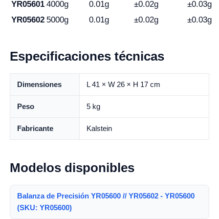
YR05601
4000g
0.01g
±0.02g
±0.03g
YR05602
5000g
0.01g
±0.02g
±0.03g
Especificaciones técnicas
Dimensiones
L 41 × W 26 × H 17 cm
Peso
5 kg
Fabricante
Kalstein
Modelos disponibles
Balanza de Precisión YR05600 // YR05602 - YR05600
(SKU: YR05600)