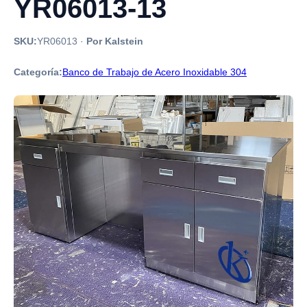
YR06013-13
SKU:
YR06013
·
Por Kalstein
Categoría:
Banco de Trabajo de Acero Inoxidable 304