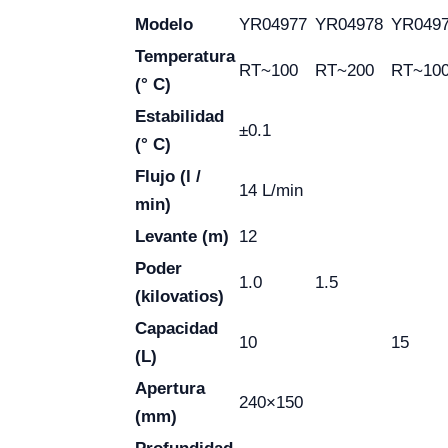
Modelo
YR04977
YR04978
YR049
Temperatura
RT~100
RT~200
RT~10
(° C)
Estabilidad
±0.1
(° C)
Flujo (l /
14 L/min
min)
Levante (m)
12
Poder
1.0
1.5
(kilovatios)
Capacidad
10
15
(L)
Apertura
240×150
(mm)