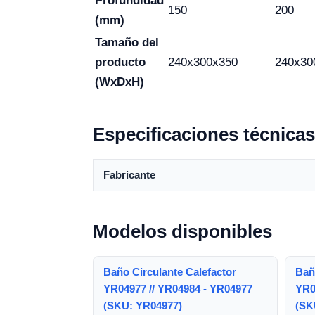
Profundidad
150
200
(mm)
Tamaño del
producto
240x300x350
240x30
(WxDxH)
Especificaciones técnicas
Fabricante
Modelos disponibles
Baño Circulante Calefactor
Bañ
YR04977 // YR04984 - YR04977
YR0
(SKU: YR04977)
(SK