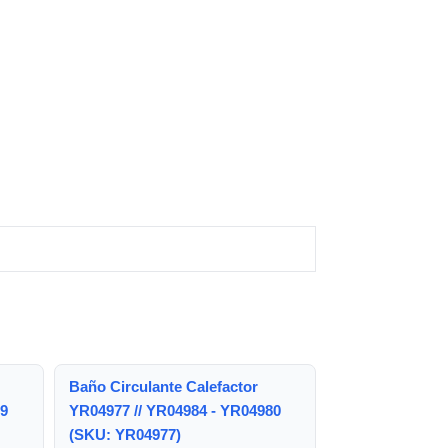
Baño Circulante Calefactor
79
YR04977 // YR04984 - YR04980
(SKU: YR04977)