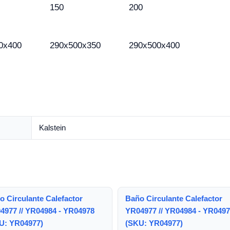
150
200
0x400
290x500x350
290x500x400
Kalstein
o Circulante Calefactor
Baño Circulante Calefactor
4977 // YR04984 - YR04978
YR04977 // YR04984 - YR049
U: YR04977)
(SKU: YR04977)