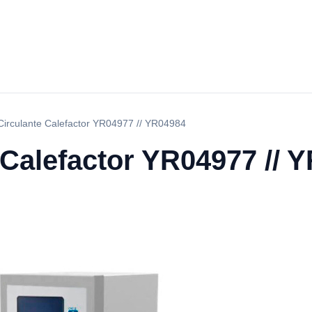
Circulante Calefactor YR04977 // YR04984
 Calefactor YR04977 // 