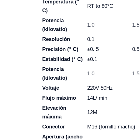
Temperatura (°
RT to 80°C
C)
Potencia
1.0
1.5
(kilovatio)
Resolución
0.1
Precisión (° C)
±0. 5
0.5
Estabilidad (° C)
±0.1
Potencia
1.0
1.5
(kilovatio)
Voltaje
220V 50Hz
Flujo máximo
14L/ min
Elevación
12M
máxima
Conector
M16 (tornillo macho)
Apertura (ancho