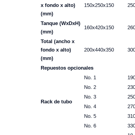
x fondo x alto)
150x250x150
25
(mm)
Tanque (WxDxH)
160x420x150
26
(mm)
Total (ancho x
fondo x alto)
200x440x350
30
(mm)
Repuestos opcionales
No. 1
190
No. 2
230
No. 3
250
Rack de tubo
No. 4
270
No. 5
310
No. 6
330