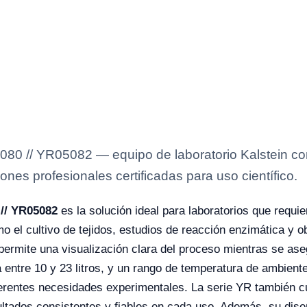
0 // YR05082 — equipo de laboratorio Kalstein con
ones profesionales certificadas para uso científico.
// YR05082
es la solución ideal para laboratorios que requie
o el cultivo de tejidos, estudios de reacción enzimática y 
ermite una visualización clara del proceso mientras se aseg
entre 10 y 23 litros, y un rango de temperatura de ambiente
iferentes necesidades experimentales. La serie YR también c
ultados consistentes y fiables en cada uso. Además, su dise