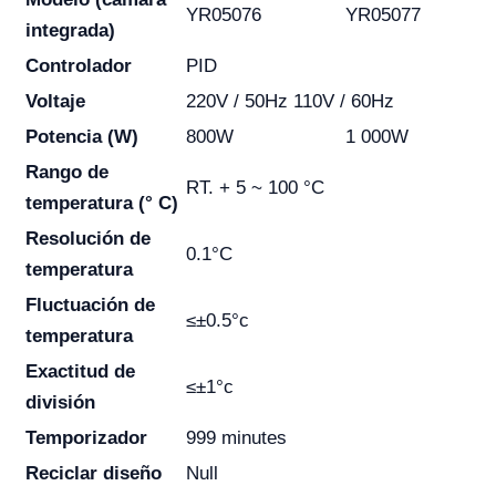
YR05076
YR05077
integrada)
Controlador
PID
Voltaje
220V / 50Hz 110V / 60Hz
Potencia (W)
800W
1 000W
Rango de
RT. + 5 ~ 100 °C
temperatura (° C)
Resolución de
0.1°C
temperatura
Fluctuación de
≤±0.5°c
temperatura
Exactitud de
≤±1°c
división
Temporizador
999 minutes
Reciclar diseño
Null