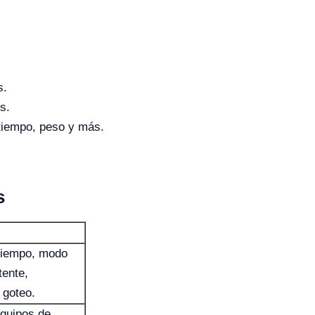
s.
s.
 tiempo, peso y más.
s
tiempo, modo
tente,
 goteo.
quipos de