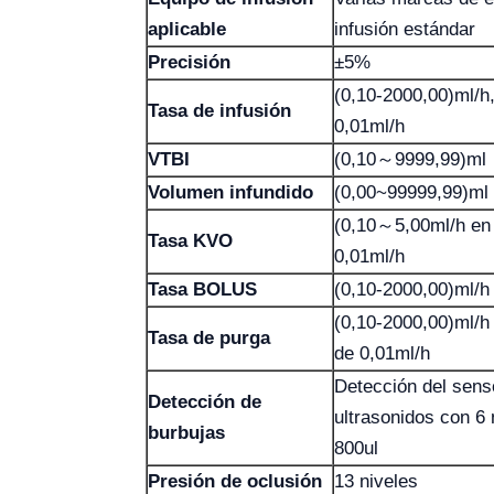
aplicable
infusión estándar
Precisión
±5%
(0,10-2000,00)ml/h
Tasa de infusión
0,01ml/h
VTBI
(0,10～9999,99)ml
Volumen infundido
(0,00~99999,99)ml
(0,10～5,00ml/h en
Tasa KVO
0,01ml/h
Tasa BOLUS
(0,10-2000,00)ml/h
(0,10-2000,00)ml/h
Tasa de purga
de 0,01ml/h
Detección del sens
Detección de
ultrasonidos con 6 
burbujas
800ul
Presión de oclusión
13 niveles