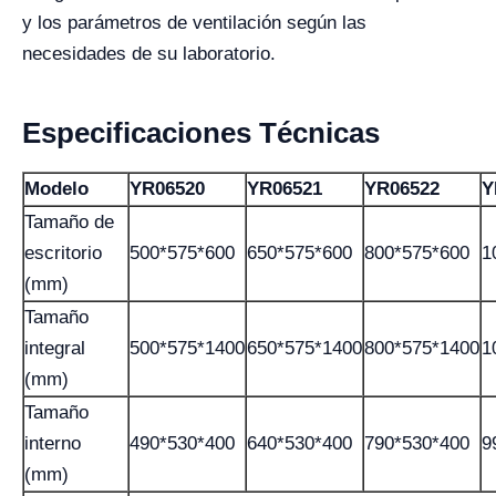
y los parámetros de ventilación según las
necesidades de su laboratorio.
Especificaciones Técnicas
Modelo
YR06520
YR06521
YR06522
Y
Tamaño de
escritorio
500*575*600
650*575*600
800*575*600
1
(mm)
Tamaño
integral
500*575*1400
650*575*1400
800*575*1400
1
(mm)
Tamaño
interno
490*530*400
640*530*400
790*530*400
9
(mm)