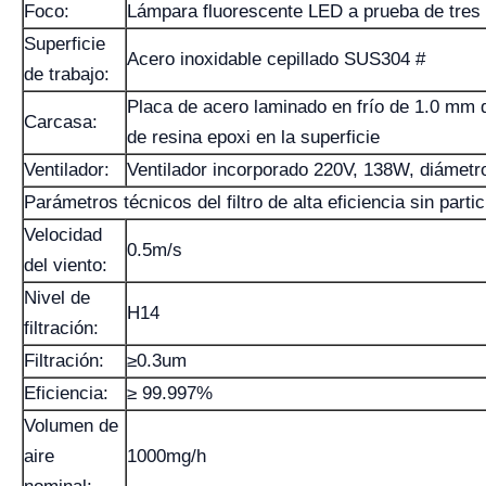
Foco:
Lámpara fluorescente LED a prueba de tres
Superficie
Acero inoxidable cepillado SUS304 #
de trabajo:
Placa de acero laminado en frío de 1.0 mm 
Carcasa:
de resina epoxi en la superficie
Ventilador:
Ventilador incorporado 220V, 138W, diámet
Parámetros técnicos del filtro de alta eficiencia sin partic
Velocidad
0.5m/s
del viento:
Nivel de
H14
filtración:
Filtración:
≥0.3um
Eficiencia:
≥ 99.997%
Volumen de
aire
1000mg/h