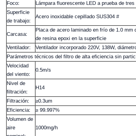
Foco:
Lámpara fluorescente LED a prueba de tres
Superficie
Acero inoxidable cepillado SUS304 #
de trabajo:
Placa de acero laminado en frío de 1.0 mm 
Carcasa:
de resina epoxi en la superficie
Ventilador:
Ventilador incorporado 220V, 138W, diámet
Parámetros técnicos del filtro de alta eficiencia sin partic
Velocidad
0.5m/s
del viento:
Nivel de
H14
filtración:
Filtración:
≥0.3um
Eficiencia:
≥ 99.997%
Volumen de
aire
1000mg/h