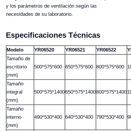
y los parámetros de ventilación según las
necesidades de su laboratorio.
Especificaciones Técnicas
Modelo
YR06520
YR06521
YR06522
Y
Tamaño de
escritorio
500*575*600
650*575*600
800*575*600
1
(mm)
Tamaño
integral
500*575*1400
650*575*1400
800*575*1400
1
(mm)
Tamaño
interno
490*530*400
640*530*400
790*530*400
9
(mm)